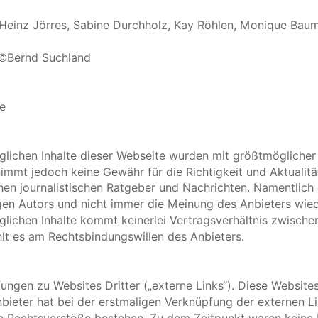
, Heinz Jörres, Sabine Durchholz, Kay Röhlen, Monique Baum
s ©Bernd Suchland
se
lichen Inhalte dieser Webseite wurden mit größtmöglicher S
immt jedoch keine Gewähr für die Richtigkeit und Aktualität
hen journalistischen Ratgeber und Nachrichten. Namentlich
en Autors und nicht immer die Meinung des Anbieters wiede
nglichen Inhalte kommt keinerlei Vertragsverhältnis zwisc
hlt es am Rechtsbindungswillen des Anbieters.
ungen zu Websites Dritter („externe Links“). Diese Websites
nbieter hat bei der erstmaligen Verknüpfung der externen Li