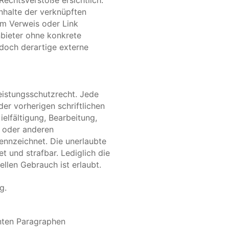
echtsverstöße ersichtlich. 
Inhalte der verknüpften 
em Verweis oder Link 
nbieter ohne konkrete 
doch derartige externe 
eistungsschutzrecht. Jede 
r vorherigen schriftlichen 
elfältigung, Bearbeitung, 
 oder anderen 
ennzeichnet. Die unerlaubte 
t und strafbar. Lediglich die 
llen Gebrauch ist erlaubt.
g.
nten Paragraphen 