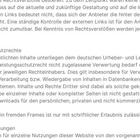
e Rechtsverstöße bestehen. Zu dem Zeitpunkt waren keine R
luss auf die aktuelle und zukünftige Gestaltung und auf die 
n Links bedeutet nicht, dass sich der Anbieter die hinter d
t. Eine ständige Kontrolle der externen Links ist für den A
icht zumutbar. Bei Kenntnis von Rechtsverstößen werden je
utzrechte
ntlichten Inhalte unterliegen dem deutschen Urheber- und L
istungsschutzrecht nicht zugelassene Verwertung bedarf de
jeweiligen Rechteinhabers. Dies gilt insbesondere für Vervi
Verarbeitung bzw. Wiedergabe von Inhalten in Datenbanken
emen. Inhalte und Rechte Dritter sind dabei als solche gek
e einzelner Inhalte oder kompletter Seiten ist nicht gestatte
nloads für den persönlichen, privaten und nicht kommerzie
in fremden Frames ist nur mit schriftlicher Erlaubnis zulässi
gungen
 für einzelne Nutzungen dieser Website von den vorgenan