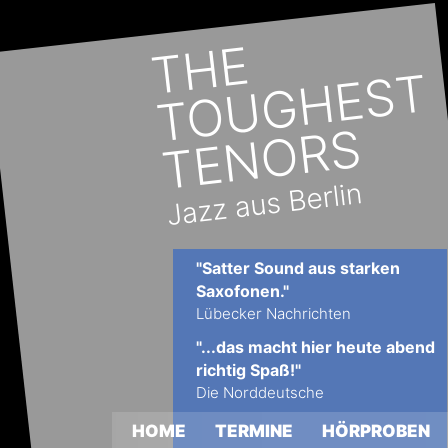
"Satter Sound aus starken 
Saxofonen."
Lübecker Nachrichten
"...das macht hier heute abend 
richtig Spaß!"
Die Norddeutsche
HOME
TERMINE
HÖRPROBEN