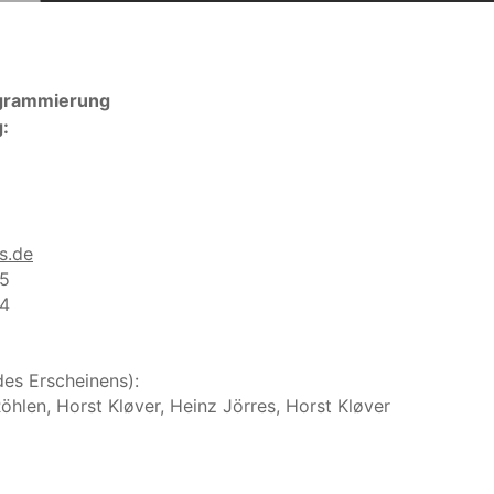
ogrammierung 
g:
s.de
85
64
des Erscheinens): 
hlen, Horst Kløver, Heinz Jörres, Horst Kløver