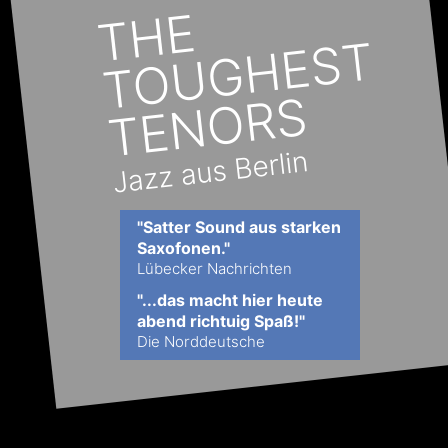
"Satter Sound aus starken 
Saxofonen."
Lübecker Nachrichten
"...das macht hier heute 
abend richtuig Spaß!"
Die Norddeutsche