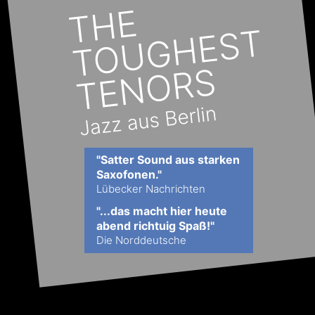
"Satter Sound aus starken 
Saxofonen."
Lübecker Nachrichten
"...das macht hier heute 
abend richtuig Spaß!"
Die Norddeutsche