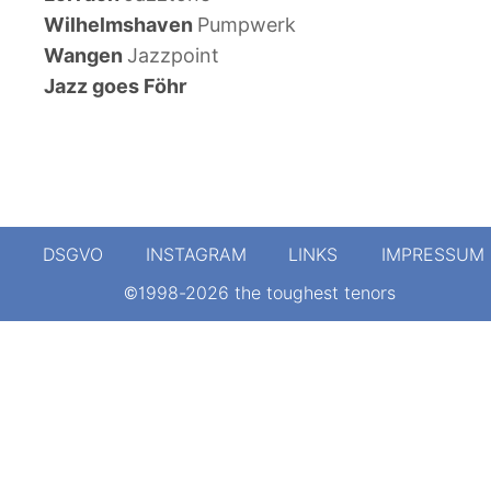
Wilhelmshaven 
Pumpwerk
Wangen 
Jazzpoint
Jazz goes Föhr
DSGVO
INSTAGRAM
LINKS
IMPRESSUM
©1998-2026 the toughest tenors