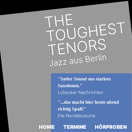
"Satter Sound aus starken 
Saxofonen."
Lübecker Nachrichten
"...das macht hier heute abend 
richtig Spaß!"
Die Norddeutsche
HOME
TERMINE
HÖRPROBEN