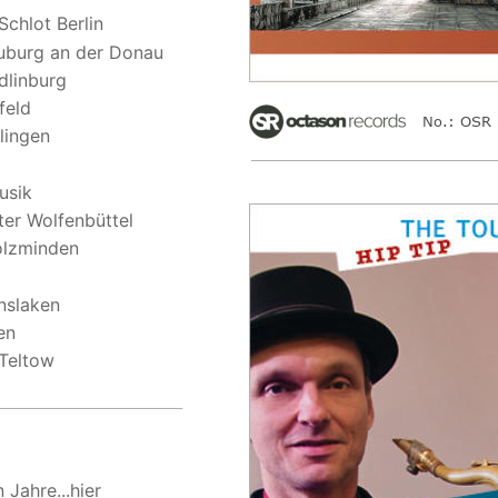
Schlot Berlin
uburg an der Donau
dlinburg
feld
No.: OSR 
lingen
usik
ter Wolfenbüttel
olzminden
nslaken
en
Teltow
 Jahre...
hier