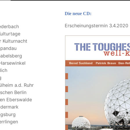
Die neue CD:
Erscheinungstermin 3.4.2020 
ederbach
ulturtage
r Kulturnacht
Spandau
Babelsberg
Harsewinkel
lich
g
lheim a.d. Ruhr
schen Berlin
en Eberswalde
ödermark
ugsburg
errlingen