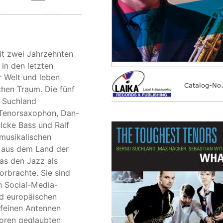
it zwei Jahrzehnten 
in den letzten 
r Welt und leben 
 Catalog-No
hen Traum. Die fünf 
 Suchland 
 Tenorsaxophon, Dan-
lcke Bass und Ralf 
musikalischen 
 aus dem Land der 
as den Jazz als 
orbrachte. Sie sind 
n Social-Media-
nd europäischen 
 feinen Antennen 
rloren geglaubten 